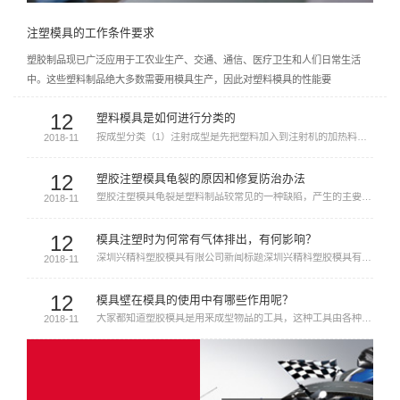
注塑模具的工作条件要求
塑胶制品现已广泛应用于工农业生产、交通、通信、医疗卫生和人们日常生活
中。这些塑料制品绝大多数需要用模具生产，因此对塑料模具的性能要
12
塑料模具是如何进行分类的
按成型分类（1）注射成型是先把塑料加入到注射机的加热料筒内，塑料受热熔融，在注射机螺杆或柱塞的推动下，经喷嘴和模具浇注系统进入模具
2018-11
12
塑胶注塑模具龟裂的原因和修复防治办法
塑胶注塑模具龟裂是塑料制品较常见的一种缺陷，产生的主要原因是由于应力变形所致。主要有残余应力、外部应力和外部环境所产生的应力变形。
2018-11
12
模具注塑时为何常有气体排出，有何影响？
深圳兴精科塑胶模具有限公司新闻标题深圳兴精科塑胶模具有限公司新闻标题深圳兴精科塑胶模具有限公司新闻标题深圳兴精科塑胶模具有限公司新
2018-11
12
模具壁在模具的使用中有哪些作用呢？
大家都知道塑胶模具是用来成型物品的工具，这种工具由各种零件构成，不同的塑胶模具由不同的零件构成，它主要通过所成型材料物理状态的改变
2018-11