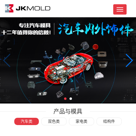
Toggle
navigati
产品与模具
汽车类
双色类
家电类
结构件